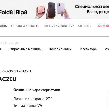
карты
Оплата и доставка
Что с моим заказом?
Контакты
Хочу б
ы
Стиральные машины
Холодильники
Телевизоры
Аэ
o G27-30 66E7GAC2EU
AC2EU
Основные характеристики
Диагональ экрана:
27 "
Тип матрицы:
VA