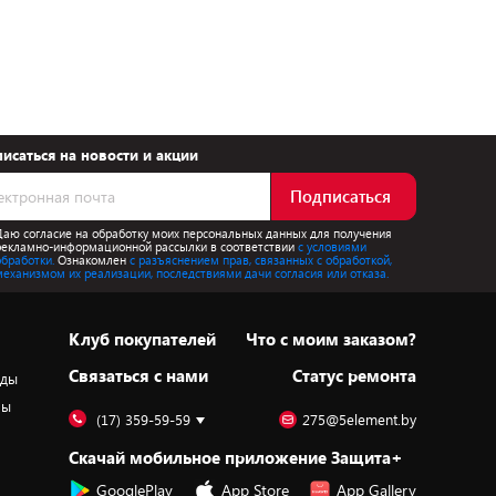
исаться на новости и акции
Подписаться
Даю согласие на обработку моих персональных данных для получения
рекламно-информационной рассылки в соответствии
с условиями
обработки.
Ознакомлен
с разъяснением прав, связанных с обработкой,
механизмом их реализации, последствиями дачи согласия или отказа.
Клуб покупателей
Что с моим заказом?
Cвязаться с нами
Статус ремонта
оды
ры
(17) 359-59-59
275@5element.by
Скачай мобильное приложение Защита+
GooglePlay
App Store
App Gallery