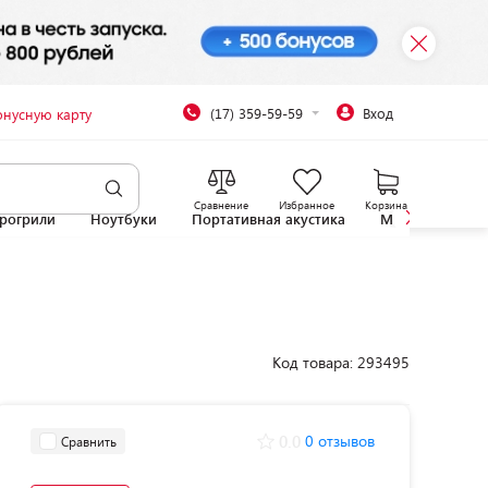
(17) 359-59-59
Вход
онусную карту
Сравнение
Избранное
Корзина
рогрили
Ноутбуки
Портативная акустика
Микроволновы
Код товара: 293495
0.0
0 отзывов
Сравнить