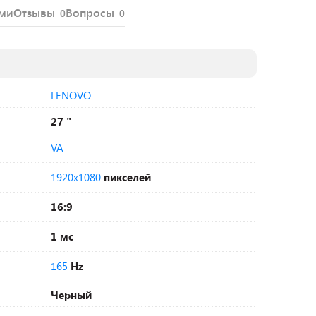
ями
Отзывы
Вопросы
0
0
LENOVO
27 "
VA
1920x1080
пикселей
16:9
1 мс
165
Hz
Черный