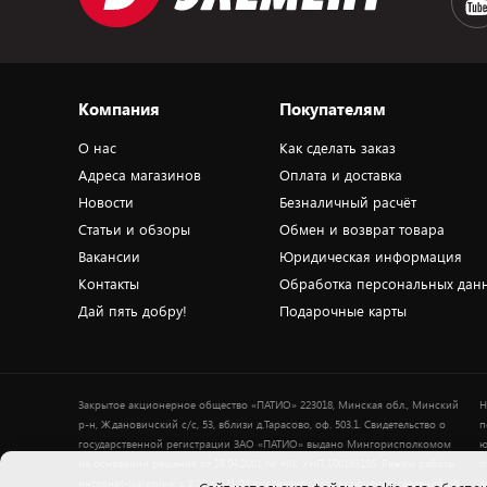
Компания
Покупателям
О нас
Как сделать заказ
Адреса магазинов
Оплата и доставка
Новости
Безналичный расчёт
Статьи и обзоры
Обмен и возврат товара
Вакансии
Юридическая информация
Контакты
Обработка персональных дан
Дай пять добру!
Подарочные карты
Закрытое акционерное общество «ПАТИО» 223018, Минская обл., Минский
Н
р-н, Ждановичский с/с, 53, вблизи д.Тарасово, оф. 503.1. Свидетельство о
п
государственной регистрации ЗАО «ПАТИО» выдано Мингорисполкомом
ю
на основании решения от 18.04.2001 № 491. УНП 100183195. Режим работы
о
интернет-магазина: с 9.00 до 21.00 ежедневно. Дата включения сведений об
в