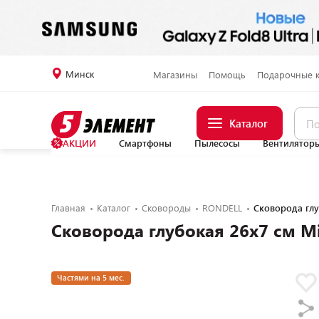
Минск
Магазины
Помощь
Подарочные 
Каталог
АКЦИИ
Смартфоны
Пылесосы
Вентилятор
Главная
Каталог
Сковороды
RONDELL
Сковорода глу
Сковорода глубокая 26х7 см Mi
Частями на 5 мес.