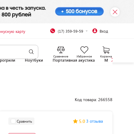
(17) 359-59-59
Вход
онусную карту
Сравнение
Избранное
Корзина
рогрили
Ноутбуки
Портативная акустика
Микроволновы
Код товара: 266558
5.0
3 отзыва
Сравнить