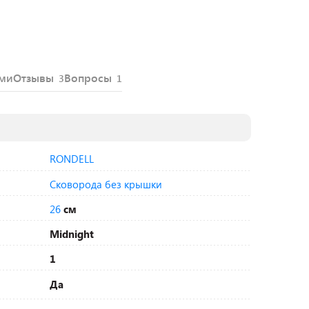
ями
Отзывы
Вопросы
3
1
RONDELL
Сковорода без крышки
26
см
Midnight
1
Да