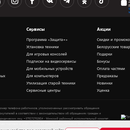
Сервисы
Акции
Программа «Защита+»
Скидки и промок
Установка техники
Белорусские това
Для игровых консолей
Подарки
Подписки на видеосервисы
Бонусы
Для мобильных устройств
Оплата частями
ных
Для компьютеров
Предзаказы
Утилизация старой техники
Новинки
Сервисные центры
Уценка
омер телефона работников, уполномоченных рассматривать обращения
окупателей в соответствии с законодательством об обращениях граждан и
ридических лиц: +375172702914 - Минский районный исполнительный комитет ,
тдел торговли и услуг. Служба по работе с покупателями ЗАО «ПАТИО» (по
Выбор
опросам рассмотрения обращения покупателей о нарушении их прав): Тел.: