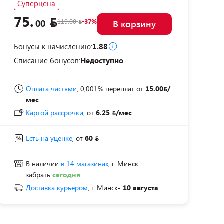
Суперцена
75.
119.00
-37%
00
В корзину
Бонусы к начислению:
1.88
Списание бонусов:
Недоступно
Оплата частями
, 0,001% переплат
от
15.00
/
мес
Картой рассрочки,
от
6.25
/мес
Есть на уценке
, от
60
В наличии
в 14 магазинах
, г. Минск:
забрать
сегодня
Доставка курьером
, г. Минск
- 10 августа