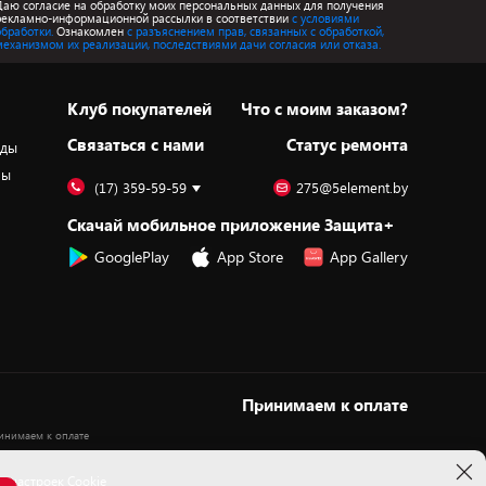
Даю согласие на обработку моих персональных данных для получения
рекламно-информационной рассылки в соответствии
с условиями
обработки.
Ознакомлен
с разъяснением прав, связанных с обработкой,
механизмом их реализации, последствиями дачи согласия или отказа.
Клуб покупателей
Что с моим заказом?
Cвязаться с нами
Статус ремонта
оды
ры
(17) 359-59-59
275@5element.by
Скачай мобильное приложение Защита+
GooglePlay
App Store
App Gallery
Принимаем к оплате
 настроек Cookie