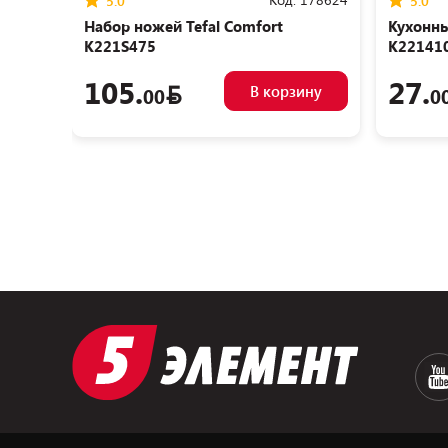
5.0
5.0
Набор ножей Tefal Сomfort
Кухонны
K221S475
K22141
105.
27.
В корзину
00
0