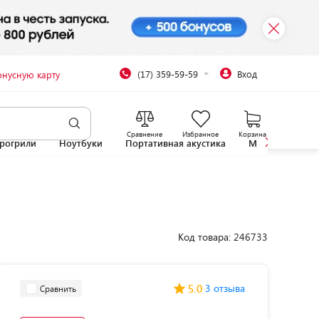
(17) 359-59-59
Вход
онусную карту
Сравнение
Избранное
Корзина
рогрили
Ноутбуки
Портативная акустика
Микроволновы
Код товара: 246733
5.0
3 отзыва
Сравнить