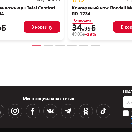
1.0
е ножницы Tefal Comfort
Консервный нож Rondell M
04
RD-1734
Суперцена
34.
В корзину
В ко
0
99
49.00
-29%
Подп
Мы в социальных сетях