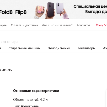
карты
Оплата и доставка
Что с моим заказом?
Контакты
Хочу б
ы
Стиральные машины
Холодильники
Телевизоры
Аэ
EY505D15
Основные характеристики
Объем чаш(-и):
4.2 л
Тип:
Аэрогриль