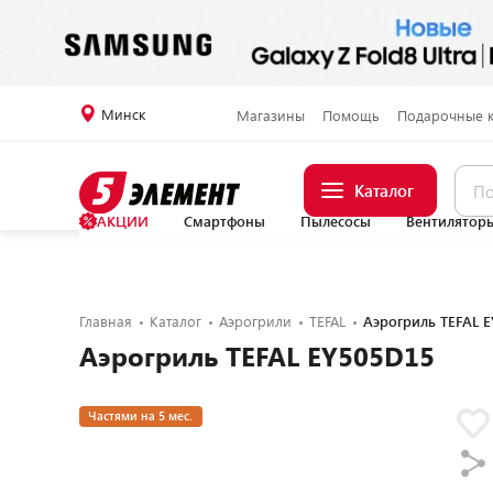
Минск
Магазины
Помощь
Подарочные 
Каталог
АКЦИИ
Смартфоны
Пылесосы
Вентилятор
Главная
Каталог
Аэрогрили
TEFAL
Аэрогриль TEFAL 
Аэрогриль TEFAL EY505D15
Частями на 5 мес.