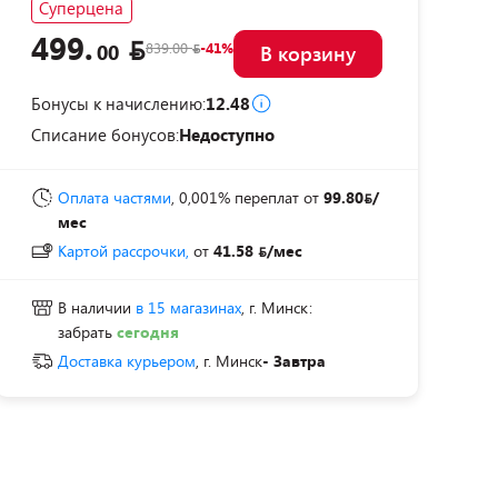
Суперцена
499.
839.00
-41%
00
В корзину
Бонусы к начислению:
12.48
Списание бонусов:
Недоступно
Оплата частями
, 0,001% переплат
от
99.80
/
мес
Картой рассрочки,
от
41.58
/мес
В наличии
в 15 магазинах
, г. Минск:
забрать
сегодня
Доставка курьером
, г. Минск
- Завтра