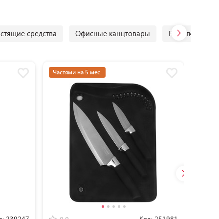
стящие средства
Офисные канцтовары
Решетки для г
Частями на 5 мес.
д:
239247
Код:
251981