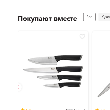
Покупают вместе
Все
Кухо
Код:
178624