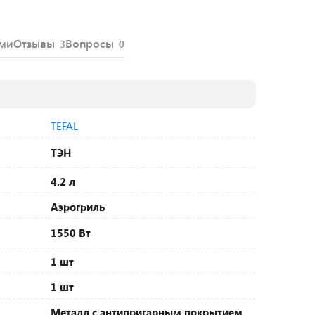
ями
Отзывы
Вопросы
3
0
TEFAL
ТЭН
4.2 л
Аэрогриль
1550 Вт
1 шт
1 шт
Металл с антипригарным покрытием