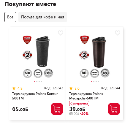
Покупают вместе
Все
Посуда для кофе и чая
Код:
121842
Код:
121844
4.9
5.0
Термокружка Polaris Kontur-
Термокружка Polaris
500TM
Megapolis-500TM
Суперцена
65.
39.
00
00
65.00
-40%