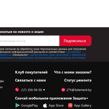
исаться на новости и акции
Подписаться
Даю согласие на обработку моих персональных данных для получения
рекламно-информационной рассылки в соответствии
с условиями
обработки.
Ознакомлен
с разъяснением прав, связанных с обработкой,
механизмом их реализации, последствиями дачи согласия или отказа.
Клуб покупателей
Что с моим заказом?
Cвязаться с нами
Статус ремонта
оды
ры
(17) 359-59-59
275@5element.by
Скачай мобильное приложение Защита+
GooglePlay
App Store
App Gallery