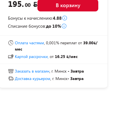
195.
00
В корзину
Бонусы к начислению:
4.88
Списание бонусов:
до 10%
Оплата частями
, 0,001% переплат
от
39.00
/
мес
Картой рассрочки,
от
16.25
/мес
Заказать в магазин
, г. Минск
- Завтра
Доставка курьером
, г. Минск
- Завтра