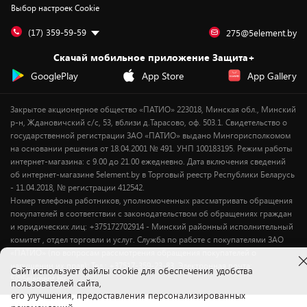
Выбор настроек Cookie
Дай пять добру!
Обработка персональных данных
Для мобильных устройств
Бонусы
Подарочные карты
Для компьютеров
Оплата частями
(17) 359-59-59
275@5element.by
Утилизация старой техники
Новинки
Скачай мобильное приложение Защита+
Сервисные центры
Уценка
GooglePlay
App Store
App Gallery
Закрытое акционерное общество «ПАТИО» 223018, Минская обл., Минский
р-н, Ждановичский с/с, 53, вблизи д.Тарасово, оф. 503.1. Свидетельство о
государственной регистрации ЗАО «ПАТИО» выдано Мингорисполкомом
на основании решения от 18.04.2001 № 491. УНП 100183195. Режим работы
интернет-магазина: с 9.00 до 21.00 ежедневно. Дата включения сведений
об интернет-магазине 5element.by в Торговый реестр Республики Беларусь
- 11.04.2018, № регистрации 412542.
Номер телефона работников, уполномоченных рассматривать обращения
покупателей в соответствии с законодательством об обращениях граждан
и юридических лиц: +375172702914 - Минский районный исполнительный
комитет , отдел торговли и услуг. Служба по работе с покупателями ЗАО
«ПАТИО» (по вопросам рассмотрения обращения покупателей о
нарушении их прав): Тел.: +37517-359-23-83. Электронная почта:
Cайт использует файлы cookie для обеспечения удобства
5@5element.by
пользователей сайта,
его улучшения, предоставления персонализированных