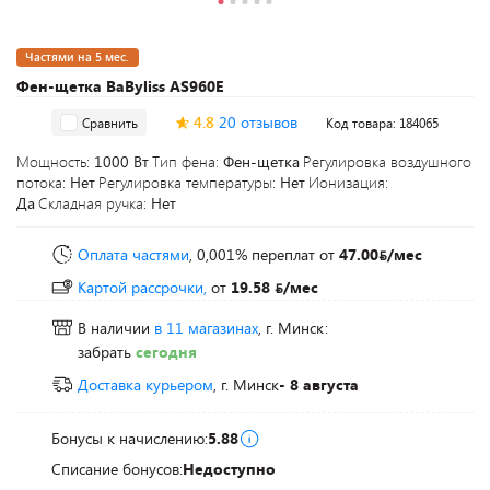
Частями на 5 мес.
Фен-щетка BaByliss AS960E
4.8
20 отзывов
Сравнить
Код товара: 184065
Мощность:
1000 Вт
Тип фена:
Фен-щетка
Регулировка воздушного
потока:
Нет
Регулировка температуры:
Нет
Ионизация:
Да
Складная ручка:
Нет
Оплата частями
, 0,001% переплат
от
47.00
/мес
Картой рассрочки,
от
19.58
/мес
В наличии
в 11 магазинах
, г. Минск:
забрать
сегодня
Доставка курьером
, г. Минск
- 8 августа
Бонусы к начислению:
5.88
Списание бонусов:
Недоступно