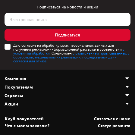
Подписаться на новости и акции
Подписаться
Даю согласие на обработку моих персональных данных для
получения рекламно-информационной рассылки в соответствии
с
условиями обработки.
Ознакомлен
с разъяснением прав, связанных с
обработкой, механизмом их реализации, последствиями дачи
согласия или отказа.
Компания
Покупателям
О нас
Сервисы
Адреса магазинов
Как сделать заказ
Акции
Новости
Оплата и доставка
Программа «Защита+»
Статьи и обзоры
Безналичный расчёт
Установка техники
Скидки и промокоды
Клуб покупателей
Cвязаться с нами
Вакансии
Обмен и возврат товара
Для игровых консолей
Белорусские товары
Что с моим заказом?
Статус ремонта
Контакты
Юридическая информация
Подписки на видеосервисы
Подарки