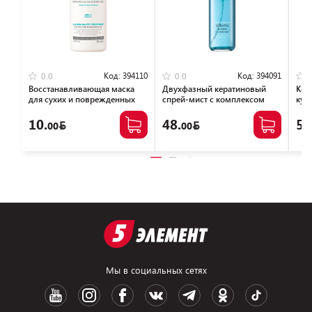
Код:
394110
Код:
394091
0.0
0.0
Восстанавливающая маска
Двухфазный кератиновый
Кон
для сухих и поврежденных
спрей-мист с комплексом
куд
волос Lador Hydro LPP
масел Lador Keratin Layered Oil
Prof
Treatment, 50 мл
Hair Mist, 130 мл
мл.
10.
48.
50
00
00
Мы в социальных сетях