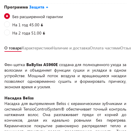
Программа
Защита +
Без расширенной гарантии
На 1 год 45.00
На 2 года 51.00
О товаре
Характеристики
Наличие и доставка
Оплата частями
Отз
Фен-щетка
BaByliss AS960E
создана для полноценного ухода за
волосами и объединяет функции сушки и укладки в одном
устройстве. Мощный поток воздуха и вращающиеся насадки
позволяют одновременно сушить и формировать прическу,
экономя время и усилия.
Насадка Beliss
Насадка для выпрямления Beliss с керамическими зубчиками и
системой TensioControlSystem® обеспечивает точный контроль
натяжения волос. Она разглаживает пряди от корней до
кончиков, делая их идеально ровными без перегрева.
Керамическое покрытие равномерно распределяет тепло и