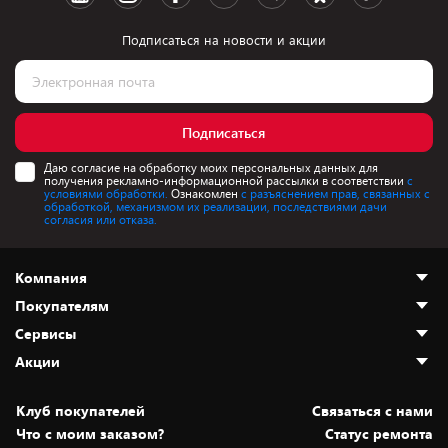
Подписаться на новости и акции
Подписаться
Даю согласие на обработку моих персональных данных для
получения рекламно-информационной рассылки в соответствии
с
условиями обработки.
Ознакомлен
с разъяснением прав, связанных с
обработкой, механизмом их реализации, последствиями дачи
согласия или отказа.
Компания
Покупателям
О нас
Сервисы
Адреса магазинов
Как сделать заказ
Акции
Новости
Оплата и доставка
Программа «Защита+»
Статьи и обзоры
Безналичный расчёт
Установка техники
Скидки и промокоды
Клуб покупателей
Cвязаться с нами
Вакансии
Обмен и возврат товара
Для игровых консолей
Белорусские товары
Что с моим заказом?
Статус ремонта