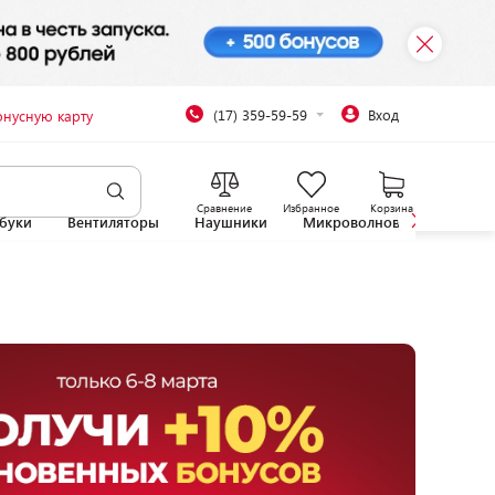
(17) 359-59-59
Вход
онусную карту
Сравнение
Избранное
Корзина
буки
Вентиляторы
Наушники
Микроволновые печи